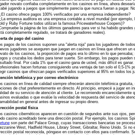
gador novato confiaba completamente en los casinos en línea, ahora desearía
cabé jugando a juegos que simplemente parecía que nunca fueran a pagar. No
 ¿El casino ofrece pagos 100% verificados por una empresa independiente?
 ¿La empresa auditora es una empresa contable a nivel mundial (por ejemplo
old y Ruby Fortune todos utilizan la famosa Pricewaterhouse Coopers)?
Compruebe la página de los últimos ganadores para ver si ha habido grandes 
tá completamente regulado, se tratará de ganadores reales).
lerta de pago del casino
s pagos de los casinos suponen una "alerta roja" para los jugadores de todos
evos jugadores se aseguren que juegan en casinos en línea que ofrecen un e
vato de los casinos, la proporción de pagos era lo último en lo que pensaba;
egos y cruzaba los dedos para tener suerte. Sin embargo, los pagos pueden s
sultado final. Por cada 1% que el casino gana de usted, más difícil es ganar
ofesionales hacen fortunas consiguiendo una ventaja de tan solo el 0,5-1% p
egir casinos que ofrezcan pagos verificados superiores al 95% en todos los j
tención telefónica y por correo electrónico
s casinos en línea de calidad siempre ofrecerán atención telefónica gratuita, 
ciones de chat preferentemente en directo. Al principio, empecé a jugar en 
lidad de su servicio de atención al cliente. Le recomiendo encarecidamente
sinos evaluadas o que evalúe la velocidad de respuesta del servicio de atenci
amabilidad en general antes de ingresar su propio dinero.
rección postal física
os casinos cibernéticos aparecen en cuestión de segundos ante sus ojos, pe
odo casino acreditado tiene una dirección postal. Por ejemplo, los casinos 
ortune
son parte del Palace Group, cuyas transacciones bancarias se procesa
zzanine West, Hadfield House, Library Street, Gibraltar, Reino Unido. Si no 
rección postal reconocida, póngase en contacto con ellos para confirmarlo. S