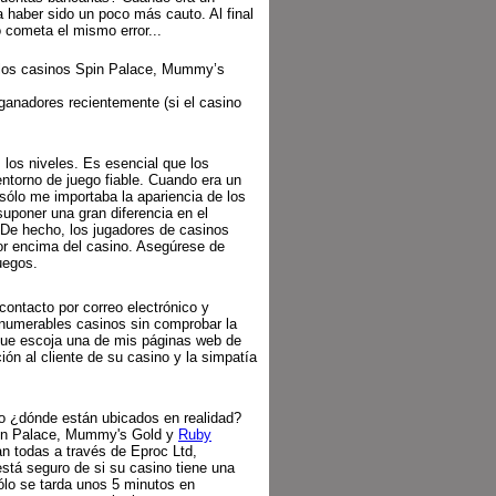
 haber sido un poco más cauto. Al final
 cometa el mismo error...
, los casinos Spin Palace, Mummy’s
ganadores recientemente (si el casino
 los niveles. Es esencial que los
ntorno de juego fiable. Cuando era un
 sólo me importaba la apariencia de los
uponer una gran diferencia en el
. De hecho, los jugadores de casinos
or encima del casino. Asegúrese de
uegos.
contacto por correo electrónico y
innumerables casinos sin comprobar la
 que escoja una de mis páginas web de
ón al cliente de su casino y la simpatía
ro ¿dónde están ubicados en realidad?
Spin Palace, Mummy's Gold y
Ruby
n todas a través de Eproc Ltd,
está seguro de si su casino tiene una
ólo se tarda unos 5 minutos en